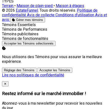
TYPES
Terrain
•
Maison de plain-pied
•
Maison à étages
© 2026
EstateFunnel
. Tous droits réservés.
Politique de
confidentialité
Avis de collecte
Conditions d’utilisation
Avis et
avis
Gérer mes témoins
Activer
Témoins Essentiels
Activer
Témoins de Performances
Activer
Témoins publicitaires
Activer
Témoins de fonctionnalités
Accepter les Témoins sélectionnés
Nous utilisons des Témoins pour vous assurer la meilleure
expérience.
Réglage des Témoins
Accepter les Témoins
Lire nos politiques de confidentialité
Close
✕
Restez informé sur le marché immobilier !
Abonnez-vous à ma newsletter pour recevoir les nouvelles
du jour.