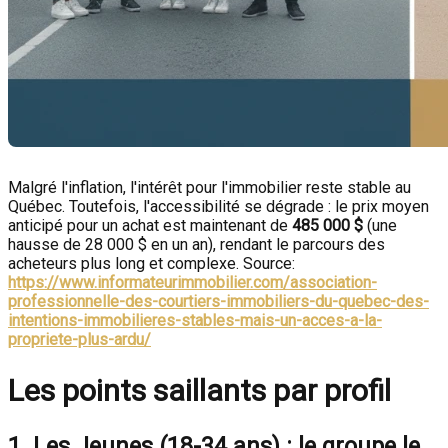
Malgré l'inflation, l'intérêt pour l'immobilier reste stable au
Québec. Toutefois, l'accessibilité se dégrade : le prix moyen
anticipé pour un achat est maintenant de
485 000 $
(une
hausse de 28 000 $ en un an), rendant le parcours des
acheteurs plus long et complexe. Source:
https://www.informateurimmobilier.com/association-
professionnelle-des-courtiers-immobiliers-du-quebec-des-
intentions-immobilieres-stables-mais-un-acces-a-la-
propriete-plus-ardu/
Les points saillants par profil
1. Les Jeunes (18-34 ans) : le groupe le