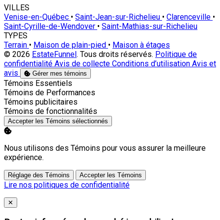
VILLES
Venise-en-Québec
•
Saint-Jean-sur-Richelieu
•
Clarenceville
•
Saint-Cyrille-de-Wendover
•
Saint-Mathias-sur-Richelieu
TYPES
Terrain
•
Maison de plain-pied
•
Maison à étages
© 2026
EstateFunnel
. Tous droits réservés.
Politique de
confidentialité
Avis de collecte
Conditions d’utilisation
Avis et
avis
Gérer mes témoins
Activer
Témoins Essentiels
Activer
Témoins de Performances
Activer
Témoins publicitaires
Activer
Témoins de fonctionnalités
Accepter les Témoins sélectionnés
Nous utilisons des Témoins pour vous assurer la meilleure
expérience.
Réglage des Témoins
Accepter les Témoins
Lire nos politiques de confidentialité
Close
✕