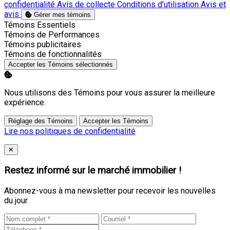
confidentialité
Avis de collecte
Conditions d’utilisation
Avis et
avis
Gérer mes témoins
Activer
Témoins Essentiels
Activer
Témoins de Performances
Activer
Témoins publicitaires
Activer
Témoins de fonctionnalités
Accepter les Témoins sélectionnés
Nous utilisons des Témoins pour vous assurer la meilleure
expérience.
Réglage des Témoins
Accepter les Témoins
Lire nos politiques de confidentialité
Close
✕
Restez informé sur le marché immobilier !
Abonnez-vous à ma newsletter pour recevoir les nouvelles
du jour.