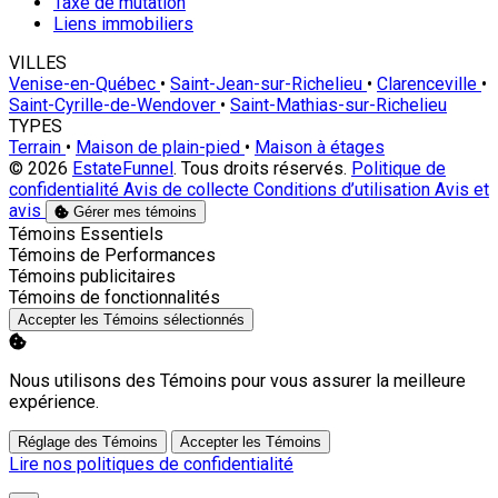
Taxe de mutation
Liens immobiliers
VILLES
Venise-en-Québec
•
Saint-Jean-sur-Richelieu
•
Clarenceville
•
Saint-Cyrille-de-Wendover
•
Saint-Mathias-sur-Richelieu
TYPES
Terrain
•
Maison de plain-pied
•
Maison à étages
© 2026
EstateFunnel
. Tous droits réservés.
Politique de
confidentialité
Avis de collecte
Conditions d’utilisation
Avis et
avis
Gérer mes témoins
Activer
Témoins Essentiels
Activer
Témoins de Performances
Activer
Témoins publicitaires
Activer
Témoins de fonctionnalités
Accepter les Témoins sélectionnés
Nous utilisons des Témoins pour vous assurer la meilleure
expérience.
Réglage des Témoins
Accepter les Témoins
Lire nos politiques de confidentialité