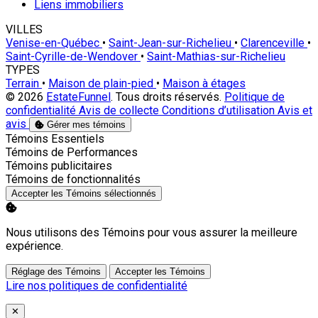
Liens immobiliers
VILLES
Venise-en-Québec
•
Saint-Jean-sur-Richelieu
•
Clarenceville
•
Saint-Cyrille-de-Wendover
•
Saint-Mathias-sur-Richelieu
TYPES
Terrain
•
Maison de plain-pied
•
Maison à étages
© 2026
EstateFunnel
. Tous droits réservés.
Politique de
confidentialité
Avis de collecte
Conditions d’utilisation
Avis et
avis
Gérer mes témoins
Activer
Témoins Essentiels
Activer
Témoins de Performances
Activer
Témoins publicitaires
Activer
Témoins de fonctionnalités
Accepter les Témoins sélectionnés
Nous utilisons des Témoins pour vous assurer la meilleure
expérience.
Réglage des Témoins
Accepter les Témoins
Lire nos politiques de confidentialité
Close
✕