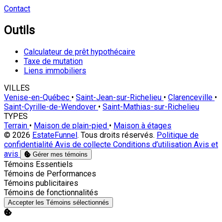
Contact
Outils
Calculateur de prêt hypothécaire
Taxe de mutation
Liens immobiliers
VILLES
Venise-en-Québec
•
Saint-Jean-sur-Richelieu
•
Clarenceville
•
Saint-Cyrille-de-Wendover
•
Saint-Mathias-sur-Richelieu
TYPES
Terrain
•
Maison de plain-pied
•
Maison à étages
© 2026
EstateFunnel
. Tous droits réservés.
Politique de
confidentialité
Avis de collecte
Conditions d’utilisation
Avis et
avis
Gérer mes témoins
Activer
Témoins Essentiels
Activer
Témoins de Performances
Activer
Témoins publicitaires
Activer
Témoins de fonctionnalités
Accepter les Témoins sélectionnés