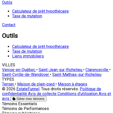
Outils
Calculateur de prêt hypothécaire
Taxe de mutation
Contact
Outils
Calculateur de prêt hypothécaire
Taxe de mutation
Liens immobiliers
VILLES
Venise-en-Québec
•
Saint-Jean-sur-Richelieu
•
Clarenceville
•
Saint-Cyrille-de-Wendover
•
Saint-Mathias-sur-Richelieu
TYPES
Terrain
•
Maison de plain-pied
•
Maison à étages
© 2026
EstateFunnel
. Tous droits réservés.
Politique de
confidentialité
Avis de collecte
Conditions d’utilisation
Avis et
avis
Gérer mes témoins
Activer
Témoins Essentiels
Activer
Témoins de Performances