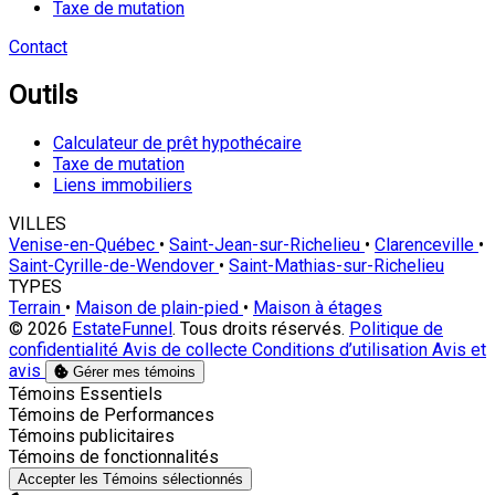
Taxe de mutation
Contact
Outils
Calculateur de prêt hypothécaire
Taxe de mutation
Liens immobiliers
VILLES
Venise-en-Québec
•
Saint-Jean-sur-Richelieu
•
Clarenceville
•
Saint-Cyrille-de-Wendover
•
Saint-Mathias-sur-Richelieu
TYPES
Terrain
•
Maison de plain-pied
•
Maison à étages
© 2026
EstateFunnel
. Tous droits réservés.
Politique de
confidentialité
Avis de collecte
Conditions d’utilisation
Avis et
avis
Gérer mes témoins
Activer
Témoins Essentiels
Activer
Témoins de Performances
Activer
Témoins publicitaires
Activer
Témoins de fonctionnalités
Accepter les Témoins sélectionnés