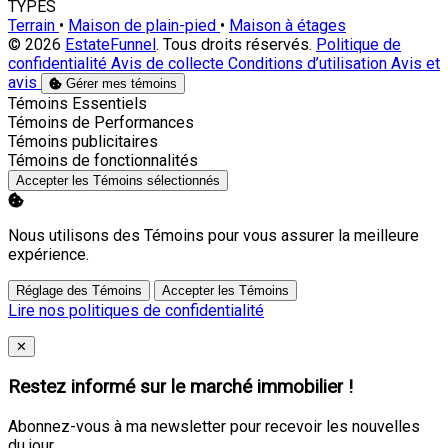
TYPES
Terrain
•
Maison de plain-pied
•
Maison à étages
© 2026
EstateFunnel
. Tous droits réservés.
Politique de
confidentialité
Avis de collecte
Conditions d’utilisation
Avis et
avis
Gérer mes témoins
Activer
Témoins Essentiels
Activer
Témoins de Performances
Activer
Témoins publicitaires
Activer
Témoins de fonctionnalités
Accepter les Témoins sélectionnés
Nous utilisons des Témoins pour vous assurer la meilleure
expérience.
Réglage des Témoins
Accepter les Témoins
Lire nos politiques de confidentialité
Close
✕
Restez informé sur le marché immobilier !
Abonnez-vous à ma newsletter pour recevoir les nouvelles
du jour.