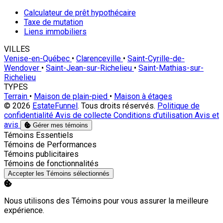
Calculateur de prêt hypothécaire
Taxe de mutation
Liens immobiliers
VILLES
Venise-en-Québec
•
Clarenceville
•
Saint-Cyrille-de-
Wendover
•
Saint-Jean-sur-Richelieu
•
Saint-Mathias-sur-
Richelieu
TYPES
Terrain
•
Maison de plain-pied
•
Maison à étages
© 2026
EstateFunnel
. Tous droits réservés.
Politique de
confidentialité
Avis de collecte
Conditions d’utilisation
Avis et
avis
Gérer mes témoins
Activer
Témoins Essentiels
Activer
Témoins de Performances
Activer
Témoins publicitaires
Activer
Témoins de fonctionnalités
Accepter les Témoins sélectionnés
Nous utilisons des Témoins pour vous assurer la meilleure
expérience.