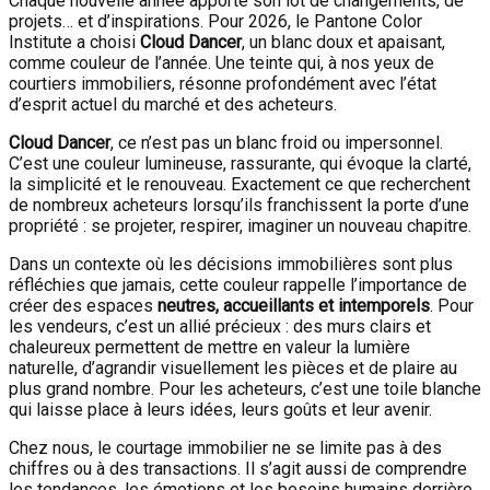
Chaque nouvelle année apporte son lot de changements, de
projets… et d’inspirations. Pour 2026, le Pantone Color
Institute a choisi
Cloud Dancer
, un blanc doux et apaisant,
comme couleur de l’année. Une teinte qui, à nos yeux de
courtiers immobiliers, résonne profondément avec l’état
d’esprit actuel du marché et des acheteurs.
Cloud Dancer
, ce n’est pas un blanc froid ou impersonnel.
C’est une couleur lumineuse, rassurante, qui évoque la clarté,
la simplicité et le renouveau. Exactement ce que recherchent
de nombreux acheteurs lorsqu’ils franchissent la porte d’une
propriété : se projeter, respirer, imaginer un nouveau chapitre.
Dans un contexte où les décisions immobilières sont plus
réfléchies que jamais, cette couleur rappelle l’importance de
créer des espaces
neutres, accueillants et intemporels
. Pour
les vendeurs, c’est un allié précieux : des murs clairs et
chaleureux permettent de mettre en valeur la lumière
naturelle, d’agrandir visuellement les pièces et de plaire au
plus grand nombre. Pour les acheteurs, c’est une toile blanche
qui laisse place à leurs idées, leurs goûts et leur avenir.
Chez nous, le courtage immobilier ne se limite pas à des
chiffres ou à des transactions. Il s’agit aussi de comprendre
les tendances, les émotions et les besoins humains derrière